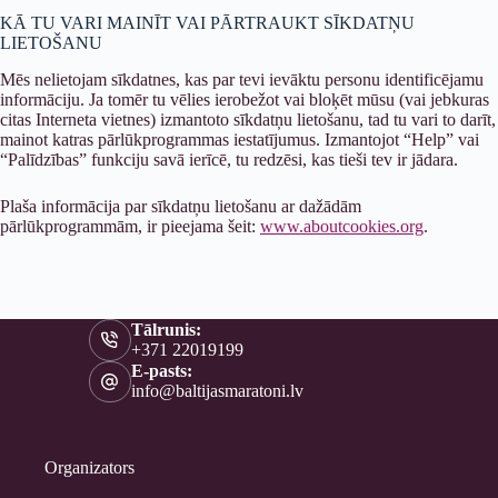
KĀ TU VARI MAINĪT VAI PĀRTRAUKT SĪKDATŅU
LIETOŠANU
Mēs nelietojam sīkdatnes, kas par tevi ievāktu personu identificējamu
informāciju. Ja tomēr tu vēlies ierobežot vai bloķēt mūsu (vai jebkuras
citas Interneta vietnes) izmantoto sīkdatņu lietošanu, tad tu vari to darīt,
mainot katras pārlūkprogrammas iestatījumus. Izmantojot “Help” vai
“Palīdzības” funkciju savā ierīcē, tu redzēsi, kas tieši tev ir jādara.
Plaša informācija par sīkdatņu lietošanu ar dažādām
pārlūkprogrammām, ir pieejama šeit:
www.aboutcookies.org
.
Tālrunis:
+371 22019199
E-pasts:
info@baltijasmaratoni.lv
Organizators