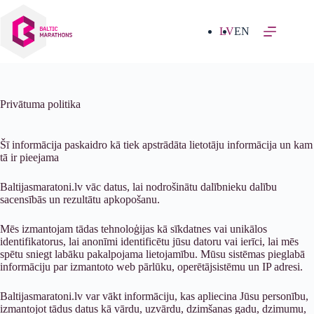
Izlaist
uz
saturu
LV
EN
Privātuma politika
Šī informācija paskaidro kā tiek apstrādāta lietotāju informācija un kam
tā ir pieejama
Baltijasmaratoni.lv vāc datus, lai nodrošinātu dalībnieku dalību
sacensībās un rezultātu apkopošanu.
Mēs izmantojam tādas tehnoloģijas kā sīkdatnes vai unikālos
identifikatorus, lai anonīmi identificētu jūsu datoru vai ierīci, lai mēs
spētu sniegt labāku pakalpojama lietojamību. Mūsu sistēmas pieglabā
informāciju par izmantoto web pārlūku, operētājsistēmu un IP adresi.
Baltijasmaratoni.lv var vākt informāciju, kas apliecina Jūsu personību,
izmantojot tādus datus kā vārdu, uzvārdu, dzimšanas gadu, dzimumu,