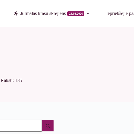
Jūrmalas krāsu skrējiens
Iepriekšējie p
23.08.2026
Raksti: 185
tu