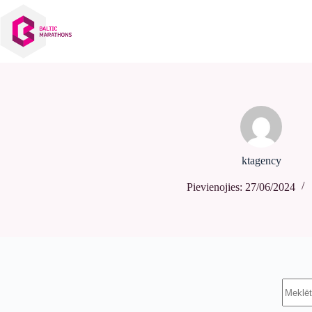
Izlaist
uz
saturu
ktagency
Pievienojies: 27/06/2024
Nav
rezultā