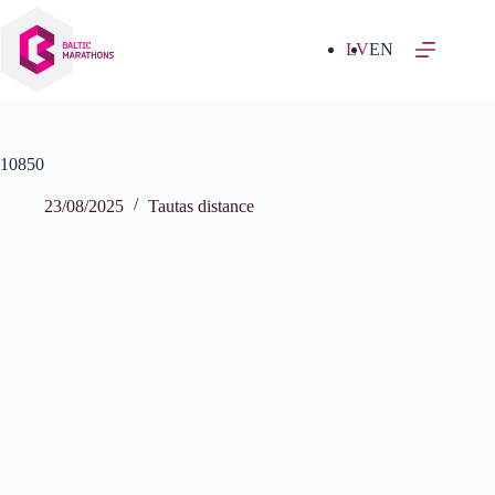
Izlaist
uz
saturu
LV
EN
10850
23/08/2025
Tautas distance