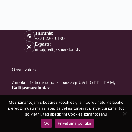
Tālrunis:
+371 22019199
E-pasts:
info@baltijasmaratoni.lv
Organizators
Zīmola ”Balticmarathons” pārstāvji UAB GEE TEAM,
Baltijasmaratoni.lv
Mēs izmantojam sīkdatnes (cookies), lai nodrošinātu vislabāko
Kontakti
pieredzi mūsu mājas lapā. Ja vēlies turpināt pilnvērtīgi izmantot
Par mums
šo vietni, tad apstiprini Cookies izmantošanu
Brīvprātīgajiem
Ok
Privātuma politika
Privātuma politika
Copyright © 2026 - Baltijasmaratoni.lv