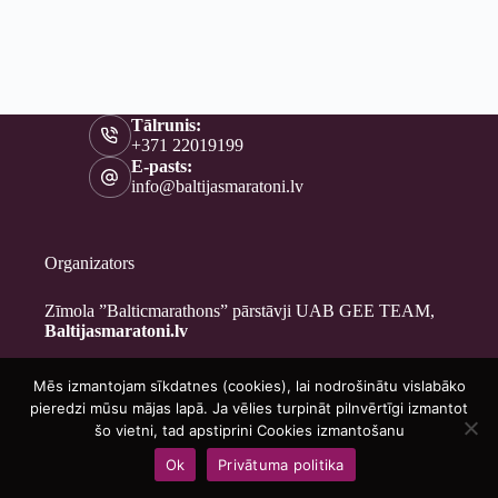
Tālrunis:
+371 22019199
E-pasts:
info@baltijasmaratoni.lv
Organizators
Zīmola ”Balticmarathons” pārstāvji UAB GEE TEAM,
Baltijasmaratoni.lv
Mēs izmantojam sīkdatnes (cookies), lai nodrošinātu vislabāko
Kontakti
pieredzi mūsu mājas lapā. Ja vēlies turpināt pilnvērtīgi izmantot
Par mums
šo vietni, tad apstiprini Cookies izmantošanu
Brīvprātīgajiem
Ok
Privātuma politika
Privātuma politika
Copyright © 2026 - Baltijasmaratoni.lv