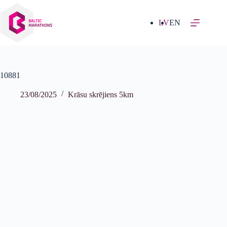
Izlaist
uz
saturu
LV
EN
10881
23/08/2025
Krāsu skrējiens 5km