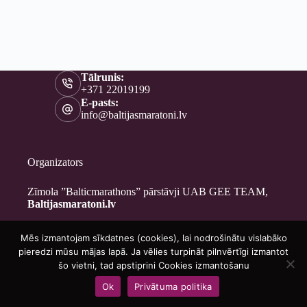
Tālrunis:
+371 22019199
E-pasts:
info@baltijasmaratoni.lv
Organizators
Zīmola ”Balticmarathons” pārstāvji UAB GEE TEAM,
Baltijasmaratoni.lv
Mēs izmantojam sīkdatnes (cookies), lai nodrošinātu vislabāko
Kontakti
pieredzi mūsu mājas lapā. Ja vēlies turpināt pilnvērtīgi izmantot
Par mums
šo vietni, tad apstiprini Cookies izmantošanu
Brīvprātīgajiem
Ok
Privātuma politika
Privātuma politika
Copyright © 2026 - Baltijasmaratoni.lv