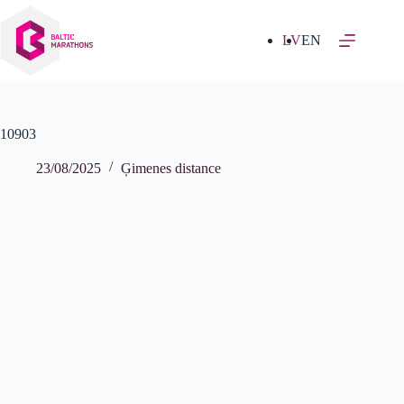
Izlaist
uz
saturu
LV
EN
10903
23/08/2025
Ģimenes distance