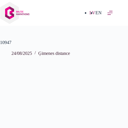
Izlaist
uz
saturu
LV
EN
10947
24/08/2025
Ģimenes distance