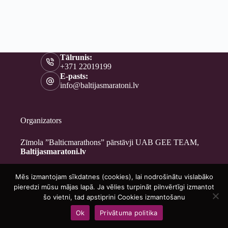
Tālrunis:
+371 22019199
E-pasts:
info@baltijasmaratoni.lv
Organizators
Zīmola ”Balticmarathons” pārstāvji UAB GEE TEAM,
Baltijasmaratoni.lv
Mēs izmantojam sīkdatnes (cookies), lai nodrošinātu vislabāko
Kontakti
pieredzi mūsu mājas lapā. Ja vēlies turpināt pilnvērtīgi izmantot
Par mums
šo vietni, tad apstiprini Cookies izmantošanu
Brīvprātīgajiem
Ok
Privātuma politika
Privātuma politika
Copyright © 2026 - Baltijasmaratoni.lv