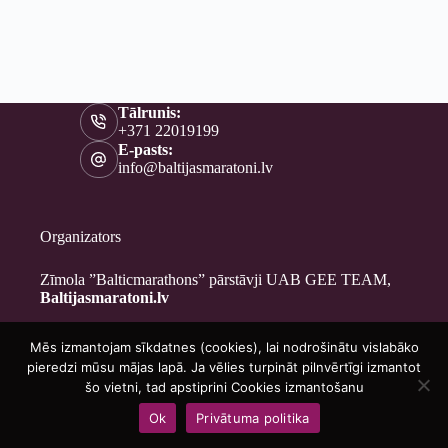
Tālrunis:
+371 22019199
E-pasts:
info@baltijasmaratoni.lv
Organizators
Zīmola ”Balticmarathons” pārstāvji UAB GEE TEAM,
Baltijasmaratoni.lv
Mēs izmantojam sīkdatnes (cookies), lai nodrošinātu vislabāko
Kontakti
pieredzi mūsu mājas lapā. Ja vēlies turpināt pilnvērtīgi izmantot
Par mums
šo vietni, tad apstiprini Cookies izmantošanu
Brīvprātīgajiem
Ok
Privātuma politika
Privātuma politika
Copyright © 2026 - Baltijasmaratoni.lv