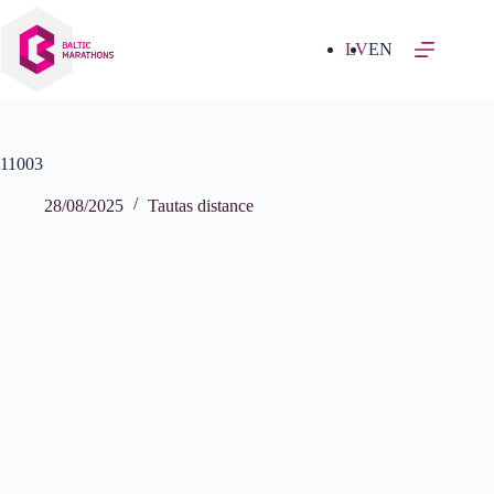
Izlaist
uz
saturu
LV
EN
11003
28/08/2025
Tautas distance