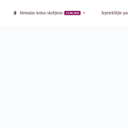
Jūrmalas krāsu skrējiens
Iepriekšējie p
23.08.2026