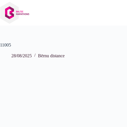
Izlaist
uz
saturu
11005
28/08/2025
Bērnu distance