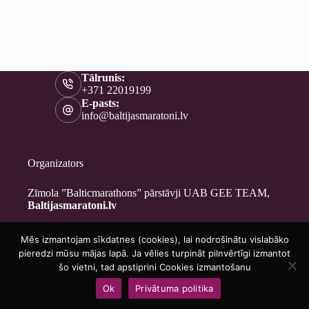
Tālrunis:
+371 22019199
E-pasts:
info@baltijasmaratoni.lv
Organizators
Zīmola ”Balticmarathons” pārstāvji UAB GEE TEAM,
Baltijasmaratoni.lv
Mēs izmantojam sīkdatnes (cookies), lai nodrošinātu vislabāko
Kontakti
pieredzi mūsu mājas lapā. Ja vēlies turpināt pilnvērtīgi izmantot
Par mums
šo vietni, tad apstiprini Cookies izmantošanu
Brīvprātīgajiem
Ok
Privātuma politika
Privātuma politika
Copyright © 2026 - Baltijasmaratoni.lv