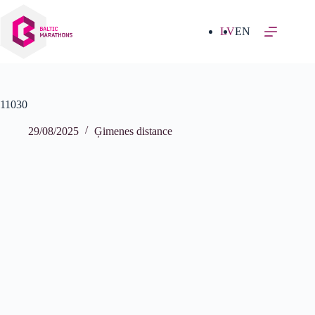
Izlaist
uz
saturu
LV
EN
11030
29/08/2025
Ģimenes distance