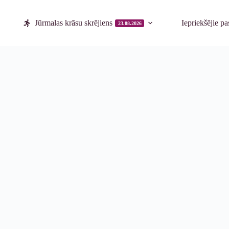
Jūrmalas krāsu skrējiens
Iepriekšējie p
23.08.2026