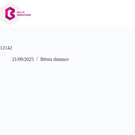
Izlaist
uz
saturu
12142
21/09/2025
Bērnu distance