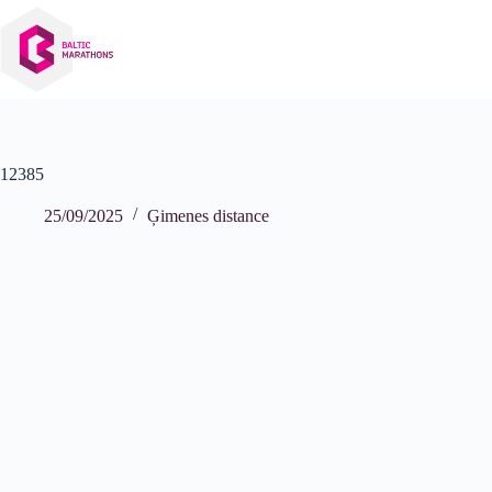
Izlaist
uz
saturu
12385
25/09/2025
Ģimenes distance