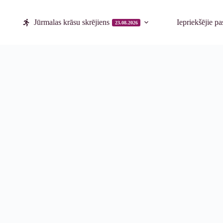
Jūrmalas krāsu skrējiens
Iepriekšējie p
23.08.2026