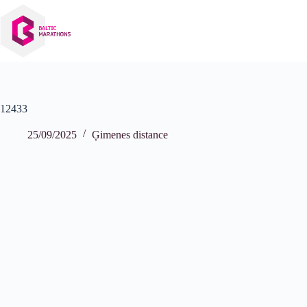
Izlaist
uz
saturu
12433
25/09/2025
Ģimenes distance