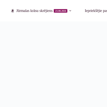
Jūrmalas krāsu skrējiens
Iepriekšējie p
23.08.2026