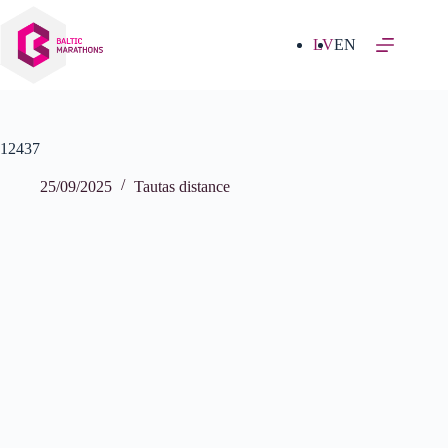
Izlaist
uz
saturu
LV
EN
12437
25/09/2025
Tautas distance