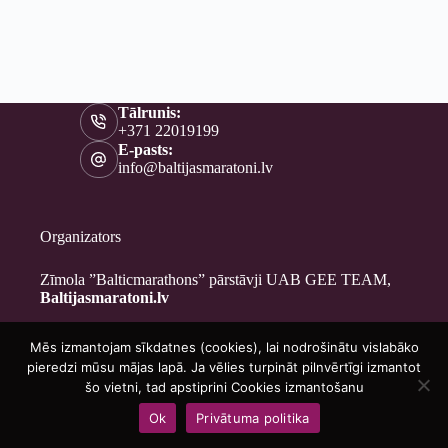
Tālrunis:
+371 22019199
E-pasts:
info@baltijasmaratoni.lv
Organizators
Zīmola ”Balticmarathons” pārstāvji UAB GEE TEAM,
Baltijasmaratoni.lv
Mēs izmantojam sīkdatnes (cookies), lai nodrošinātu vislabāko
Kontakti
pieredzi mūsu mājas lapā. Ja vēlies turpināt pilnvērtīgi izmantot
Par mums
šo vietni, tad apstiprini Cookies izmantošanu
Brīvprātīgajiem
Ok
Privātuma politika
Privātuma politika
Copyright © 2026 - Baltijasmaratoni.lv