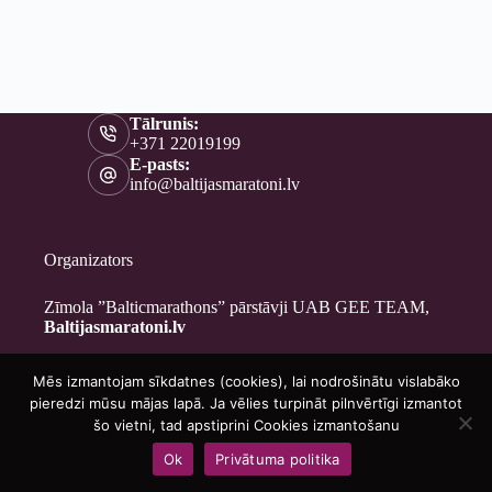
Tālrunis:
+371 22019199
E-pasts:
info@baltijasmaratoni.lv
Organizators
Zīmola ”Balticmarathons” pārstāvji UAB GEE TEAM,
Baltijasmaratoni.lv
Mēs izmantojam sīkdatnes (cookies), lai nodrošinātu vislabāko
Kontakti
pieredzi mūsu mājas lapā. Ja vēlies turpināt pilnvērtīgi izmantot
Par mums
šo vietni, tad apstiprini Cookies izmantošanu
Brīvprātīgajiem
Ok
Privātuma politika
Privātuma politika
Copyright © 2026 - Baltijasmaratoni.lv