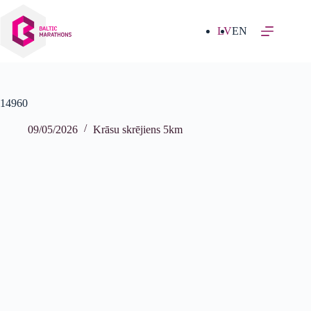
Izlaist
uz
saturu
LV
EN
14960
09/05/2026
Krāsu skrējiens 5km