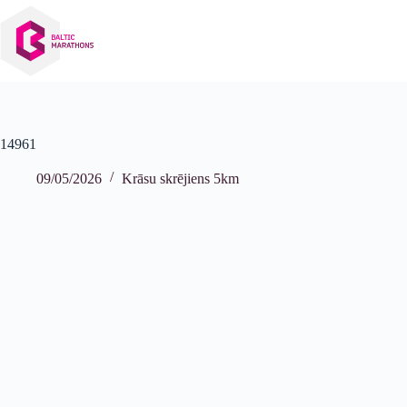
Izlaist
uz
saturu
14961
09/05/2026
Krāsu skrējiens 5km