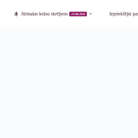
Jūrmalas krāsu skrējiens
Iepriekšējie p
23.08.2026