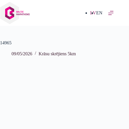
Izlaist
uz
saturu
LV
EN
14965
09/05/2026
Krāsu skrējiens 5km