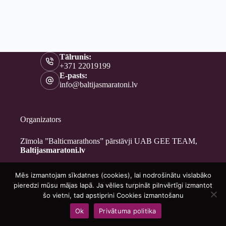
Tālrunis:
+371 22019199
E-pasts:
info@baltijasmaratoni.lv
Organizators
Zīmola ”Balticmarathons” pārstāvji UAB GEE TEAM,
Baltijasmaratoni.lv
Mēs izmantojam sīkdatnes (cookies), lai nodrošinātu vislabāko
Kontakti
pieredzi mūsu mājas lapā. Ja vēlies turpināt pilnvērtīgi izmantot
Par mums
šo vietni, tad apstiprini Cookies izmantošanu
Brīvprātīgajiem
Ok
Privātuma politika
Privātuma politika
Copyright © 2026 - Baltijasmaratoni.lv