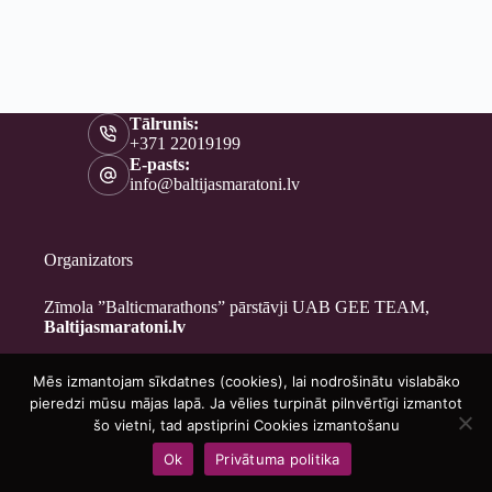
Tālrunis:
+371 22019199
E-pasts:
info@baltijasmaratoni.lv
Organizators
Zīmola ”Balticmarathons” pārstāvji UAB GEE TEAM,
Baltijasmaratoni.lv
Mēs izmantojam sīkdatnes (cookies), lai nodrošinātu vislabāko
Kontakti
pieredzi mūsu mājas lapā. Ja vēlies turpināt pilnvērtīgi izmantot
Par mums
šo vietni, tad apstiprini Cookies izmantošanu
Brīvprātīgajiem
Ok
Privātuma politika
Privātuma politika
Copyright © 2026 - Baltijasmaratoni.lv