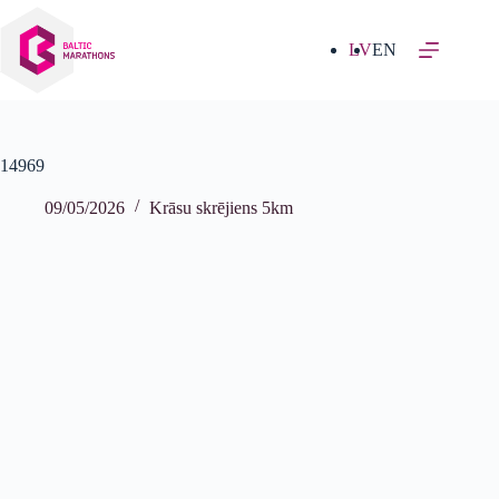
Izlaist
uz
saturu
LV
EN
14969
09/05/2026
Krāsu skrējiens 5km