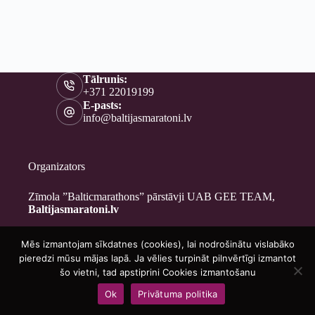
Tālrunis:
+371 22019199
E-pasts:
info@baltijasmaratoni.lv
Organizators
Zīmola ”Balticmarathons” pārstāvji UAB GEE TEAM,
Baltijasmaratoni.lv
Mēs izmantojam sīkdatnes (cookies), lai nodrošinātu vislabāko
Kontakti
pieredzi mūsu mājas lapā. Ja vēlies turpināt pilnvērtīgi izmantot
Par mums
šo vietni, tad apstiprini Cookies izmantošanu
Brīvprātīgajiem
Ok
Privātuma politika
Privātuma politika
Copyright © 2026 - Baltijasmaratoni.lv