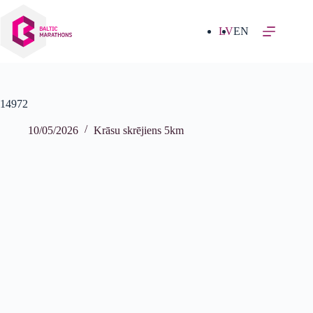
Izlaist
uz
saturu
LV
EN
14972
10/05/2026
Krāsu skrējiens 5km