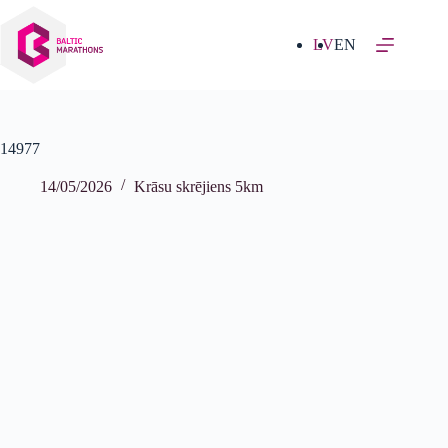
Izlaist
uz
saturu
LV
EN
14977
14/05/2026
Krāsu skrējiens 5km