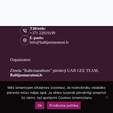
Tālrunis:
+371 22019199
E-pasts:
info@baltijasmaratoni.lv
Organizators
Zīmola ”Balticmarathons” pārstāvji UAB GEE TEAM,
Baltijasmaratoni.lv
Mēs izmantojam sīkdatnes (cookies), lai nodrošinātu vislabāko
Kontakti
pieredzi mūsu mājas lapā. Ja vēlies turpināt pilnvērtīgi izmantot
Par mums
šo vietni, tad apstiprini Cookies izmantošanu
Brīvprātīgajiem
Ok
Privātuma politika
Privātuma politika
Copyright © 2026 - Baltijasmaratoni.lv