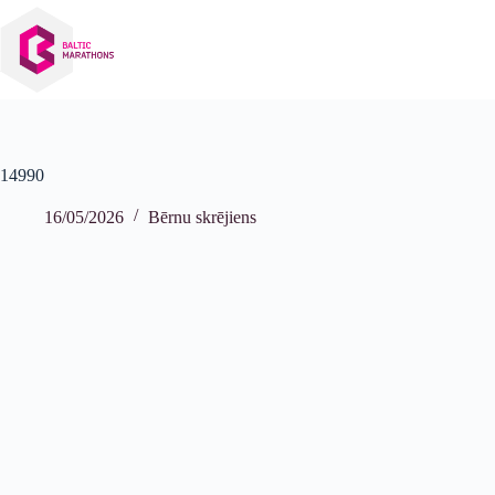
Izlaist
uz
saturu
14990
16/05/2026
Bērnu skrējiens