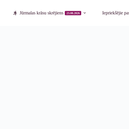
Jūrmalas krāsu skrējiens
Iepriekšējie p
23.08.2026