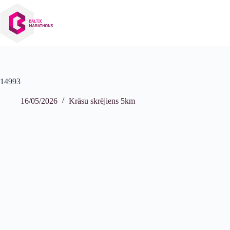
Izlaist
uz
saturu
14993
16/05/2026
Krāsu skrējiens 5km