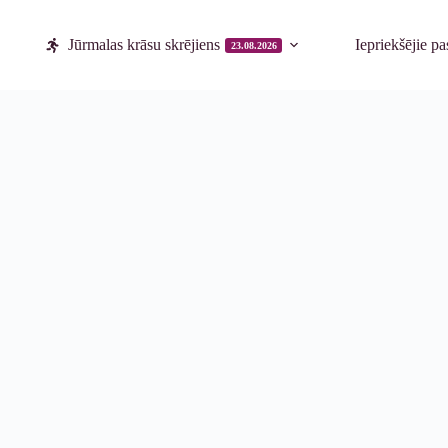
Jūrmalas krāsu skrējiens
Iepriekšējie p
23.08.2026