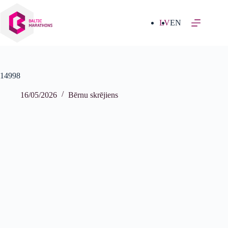
Izlaist
uz
saturu
LV
EN
14998
16/05/2026
Bērnu skrējiens