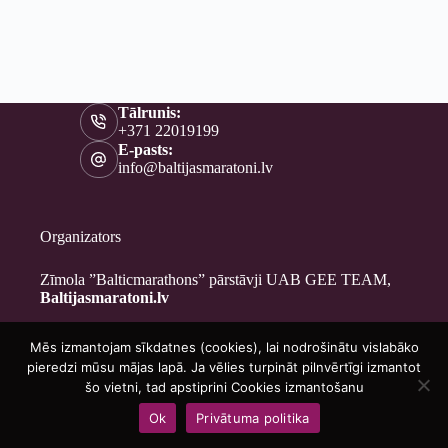
Tālrunis:
+371 22019199
E-pasts:
info@baltijasmaratoni.lv
Organizators
Zīmola ”Balticmarathons” pārstāvji UAB GEE TEAM,
Baltijasmaratoni.lv
Mēs izmantojam sīkdatnes (cookies), lai nodrošinātu vislabāko
Kontakti
pieredzi mūsu mājas lapā. Ja vēlies turpināt pilnvērtīgi izmantot
Par mums
šo vietni, tad apstiprini Cookies izmantošanu
Brīvprātīgajiem
Ok
Privātuma politika
Privātuma politika
Copyright © 2026 - Baltijasmaratoni.lv