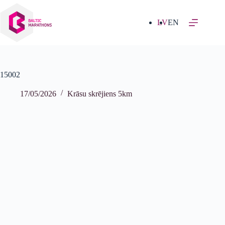
Izlaist
uz
saturu
LV
EN
15002
17/05/2026
Krāsu skrējiens 5km