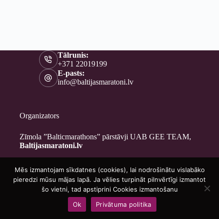
Tālrunis:
+371 22019199
E-pasts:
info@baltijasmaratoni.lv
Organizators
Zīmola ”Balticmarathons” pārstāvji UAB GEE TEAM,
Baltijasmaratoni.lv
Mēs izmantojam sīkdatnes (cookies), lai nodrošinātu vislabāko
Kontakti
pieredzi mūsu mājas lapā. Ja vēlies turpināt pilnvērtīgi izmantot
Par mums
šo vietni, tad apstiprini Cookies izmantošanu
Brīvprātīgajiem
Ok
Privātuma politika
Privātuma politika
Copyright © 2026 - Baltijasmaratoni.lv