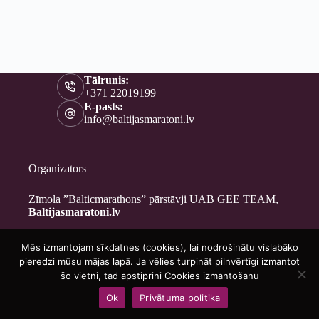
Tālrunis:
+371 22019199
E-pasts:
info@baltijasmaratoni.lv
Organizators
Zīmola ”Balticmarathons” pārstāvji UAB GEE TEAM,
Baltijasmaratoni.lv
Mēs izmantojam sīkdatnes (cookies), lai nodrošinātu vislabāko
Kontakti
pieredzi mūsu mājas lapā. Ja vēlies turpināt pilnvērtīgi izmantot
Par mums
šo vietni, tad apstiprini Cookies izmantošanu
Brīvprātīgajiem
Ok
Privātuma politika
Privātuma politika
Copyright © 2026 - Baltijasmaratoni.lv