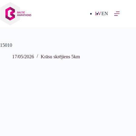
Izlaist
uz
saturu
LV
EN
15010
17/05/2026
Krāsu skrējiens 5km