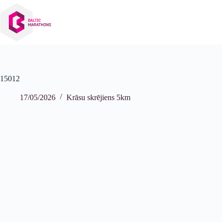
Izlaist
uz
saturu
15012
17/05/2026
Krāsu skrējiens 5km