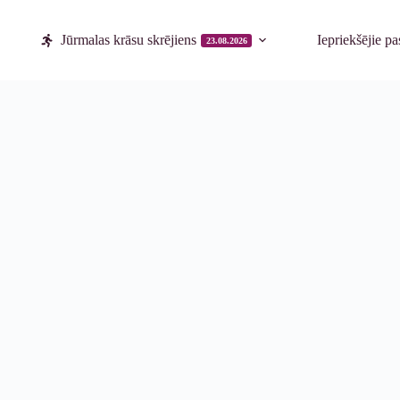
Jūrmalas krāsu skrējiens
Iepriekšējie p
23.08.2026