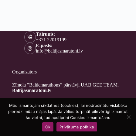
Tālrunis:
+371 22019199
E-pasts:
info@baltijasmaratoni.lv
Organizators
Zīmola ”Balticmarathons” pārstāvji UAB GEE TEAM,
Baltijasmaratoni.lv
Mēs izmantojam sīkdatnes (cookies), lai nodrošinātu vislabāko
Kontakti
pieredzi mūsu mājas lapā. Ja vēlies turpināt pilnvērtīgi izmantot
Par mums
šo vietni, tad apstiprini Cookies izmantošanu
Brīvprātīgajiem
Ok
Privātuma politika
Privātuma politika
Copyright © 2026 - Baltijasmaratoni.lv