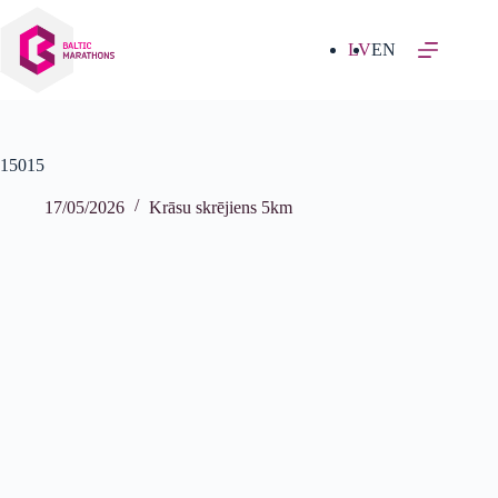
Izlaist
uz
saturu
LV
EN
15015
17/05/2026
Krāsu skrējiens 5km