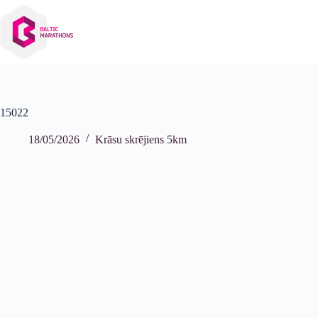
Izlaist
uz
saturu
15022
18/05/2026
Krāsu skrējiens 5km