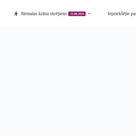
Jūrmalas krāsu skrējiens
Iepriekšējie p
23.08.2026