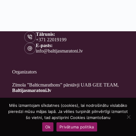
Tālrunis:
+371 22019199
E-pasts:
info@baltijasmaratoni.lv
Organizators
Zīmola ”Balticmarathons” pārstāvji UAB GEE TEAM,
Baltijasmaratoni.lv
Mēs izmantojam sīkdatnes (cookies), lai nodrošinātu vislabāko
Kontakti
pieredzi mūsu mājas lapā. Ja vēlies turpināt pilnvērtīgi izmantot
Par mums
šo vietni, tad apstiprini Cookies izmantošanu
Brīvprātīgajiem
Ok
Privātuma politika
Privātuma politika
Copyright © 2026 - Baltijasmaratoni.lv