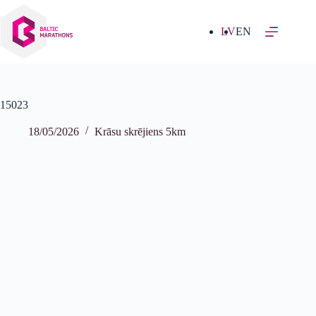
Izlaist
uz
saturu
LV
EN
15023
18/05/2026
Krāsu skrējiens 5km