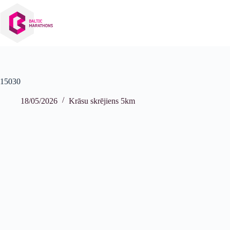
Izlaist
uz
saturu
15030
18/05/2026
Krāsu skrējiens 5km