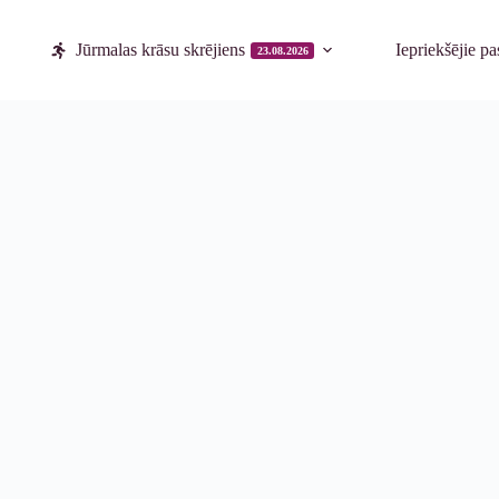
Jūrmalas krāsu skrējiens
Iepriekšējie p
23.08.2026