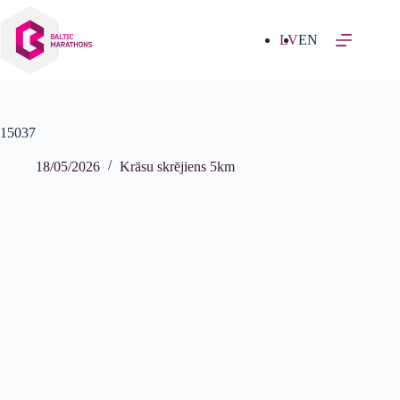
Izlaist
uz
saturu
LV
EN
15037
18/05/2026
Krāsu skrējiens 5km