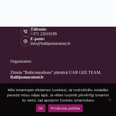
Tālrunis:
+371 22019199
E-pasts:
info@baltijasmaratoni.lv
Organizators
Zīmola ”Balticmarathons” pārstāvji UAB GEE TEAM,
Baltijasmaratoni.lv
Mēs izmantojam sīkdatnes (cookies), lai nodrošinātu vislabāko
Kontakti
pieredzi mūsu mājas lapā. Ja vēlies turpināt pilnvērtīgi izmantot
Par mums
šo vietni, tad apstiprini Cookies izmantošanu
Brīvprātīgajiem
Ok
Privātuma politika
Privātuma politika
Copyright © 2026 - Baltijasmaratoni.lv