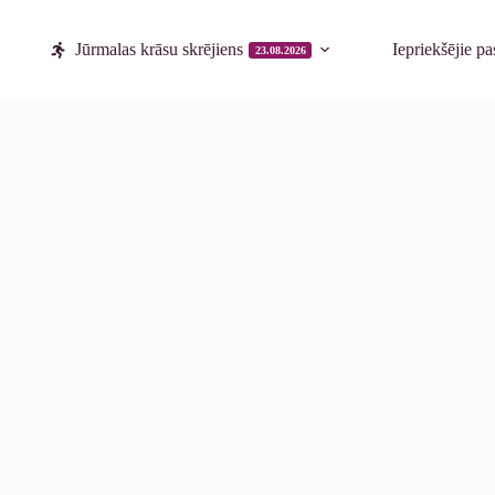
Jūrmalas krāsu skrējiens
Iepriekšējie p
23.08.2026