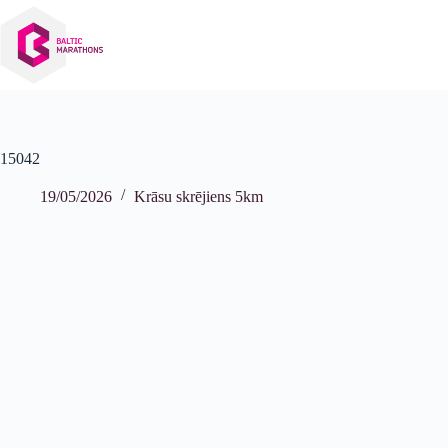
Izlaist
uz
saturu
15042
19/05/2026
Krāsu skrējiens 5km