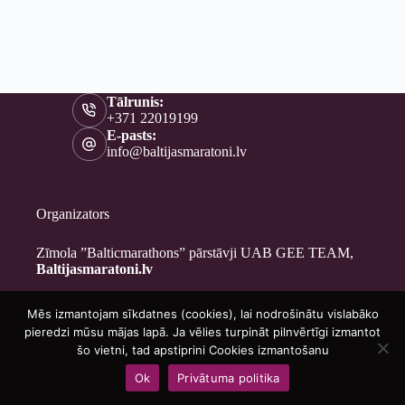
Tālrunis:
+371 22019199
E-pasts:
info@baltijasmaratoni.lv
Organizators
Zīmola ”Balticmarathons” pārstāvji UAB GEE TEAM,
Baltijasmaratoni.lv
Mēs izmantojam sīkdatnes (cookies), lai nodrošinātu vislabāko
Kontakti
pieredzi mūsu mājas lapā. Ja vēlies turpināt pilnvērtīgi izmantot
Par mums
šo vietni, tad apstiprini Cookies izmantošanu
Brīvprātīgajiem
Ok
Privātuma politika
Privātuma politika
Copyright © 2026 - Baltijasmaratoni.lv