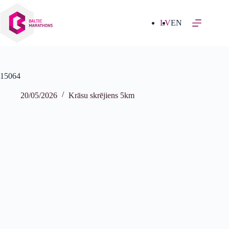
Izlaist
uz
saturu
LV
EN
15064
20/05/2026
Krāsu skrējiens 5km