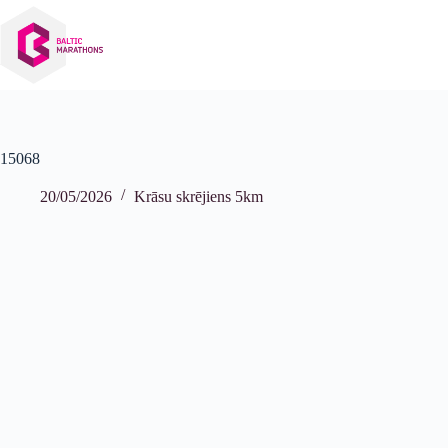
Izlaist
uz
saturu
15068
20/05/2026
Krāsu skrējiens 5km