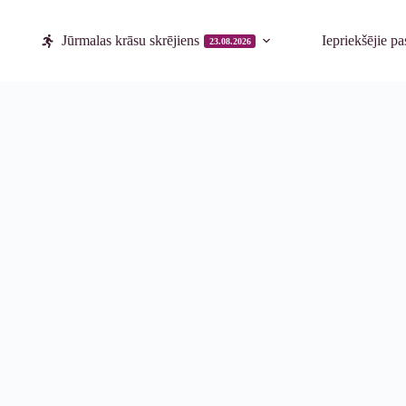
Jūrmalas krāsu skrējiens
Iepriekšējie p
23.08.2026