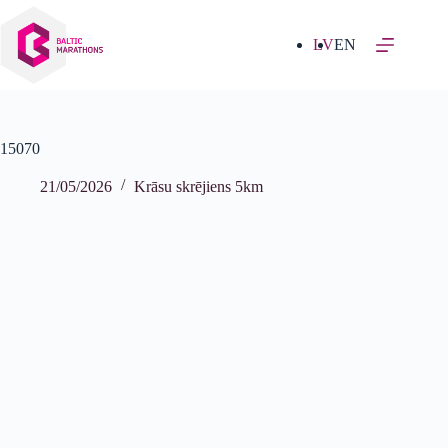
Izlaist
uz
saturu
LV
EN
15070
21/05/2026
Krāsu skrējiens 5km