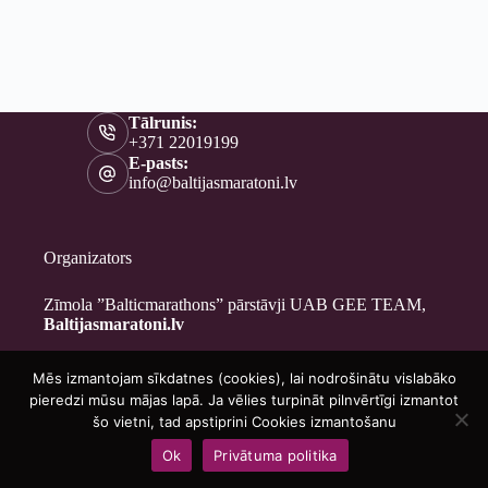
Tālrunis:
+371 22019199
E-pasts:
info@baltijasmaratoni.lv
Organizators
Zīmola ”Balticmarathons” pārstāvji UAB GEE TEAM,
Baltijasmaratoni.lv
Mēs izmantojam sīkdatnes (cookies), lai nodrošinātu vislabāko
Kontakti
pieredzi mūsu mājas lapā. Ja vēlies turpināt pilnvērtīgi izmantot
Par mums
šo vietni, tad apstiprini Cookies izmantošanu
Brīvprātīgajiem
Ok
Privātuma politika
Privātuma politika
Copyright © 2026 - Baltijasmaratoni.lv