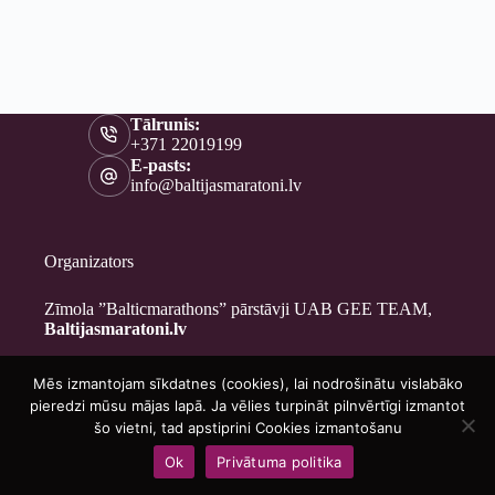
Tālrunis:
+371 22019199
E-pasts:
info@baltijasmaratoni.lv
Organizators
Zīmola ”Balticmarathons” pārstāvji UAB GEE TEAM,
Baltijasmaratoni.lv
Mēs izmantojam sīkdatnes (cookies), lai nodrošinātu vislabāko
Kontakti
pieredzi mūsu mājas lapā. Ja vēlies turpināt pilnvērtīgi izmantot
Par mums
šo vietni, tad apstiprini Cookies izmantošanu
Brīvprātīgajiem
Ok
Privātuma politika
Privātuma politika
Copyright © 2026 - Baltijasmaratoni.lv