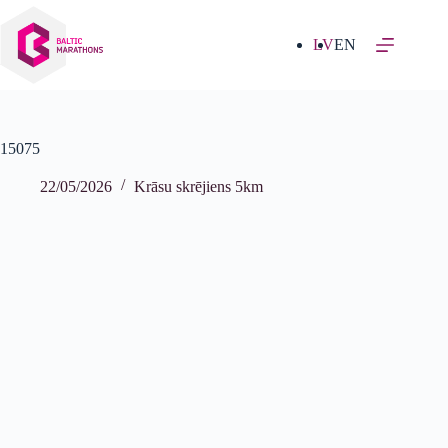
Izlaist
uz
saturu
LV
EN
15075
22/05/2026
Krāsu skrējiens 5km