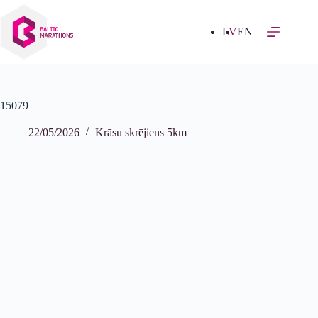
Izlaist
uz
saturu
LV
EN
15079
22/05/2026
Krāsu skrējiens 5km