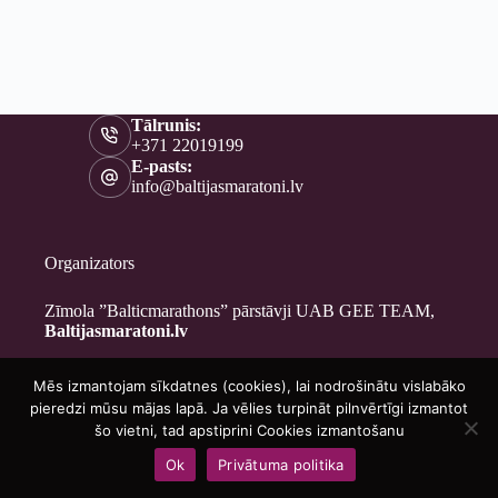
Tālrunis:
+371 22019199
E-pasts:
info@baltijasmaratoni.lv
Organizators
Zīmola ”Balticmarathons” pārstāvji UAB GEE TEAM,
Baltijasmaratoni.lv
Mēs izmantojam sīkdatnes (cookies), lai nodrošinātu vislabāko
Kontakti
pieredzi mūsu mājas lapā. Ja vēlies turpināt pilnvērtīgi izmantot
Par mums
šo vietni, tad apstiprini Cookies izmantošanu
Brīvprātīgajiem
Ok
Privātuma politika
Privātuma politika
Copyright © 2026 - Baltijasmaratoni.lv