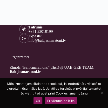
Tālrunis:
+371 22019199
E-pasts:
info@baltijasmaratoni.lv
Organizators
Zīmola ”Balticmarathons” pārstāvji UAB GEE TEAM,
Baltijasmaratoni.lv
Mēs izmantojam sīkdatnes (cookies), lai nodrošinātu vislabāko
Kontakti
pieredzi mūsu mājas lapā. Ja vēlies turpināt pilnvērtīgi izmantot
Par mums
šo vietni, tad apstiprini Cookies izmantošanu
Brīvprātīgajiem
Ok
Privātuma politika
Privātuma politika
Copyright © 2026 - Baltijasmaratoni.lv