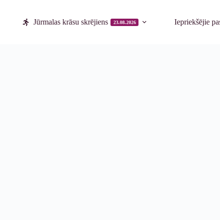
Jūrmalas krāsu skrējiens
Iepriekšējie p
23.08.2026