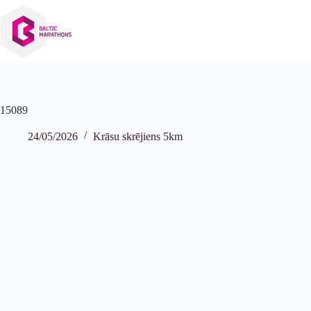
Izlaist
uz
saturu
15089
24/05/2026
Krāsu skrējiens 5km