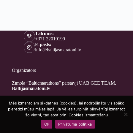
Tālrunis:
+371 22019199
E-pasts:
info@baltijasmaratoni.lv
Organizators
Zīmola ”Balticmarathons” pārstāvji UAB GEE TEAM,
Baltijasmaratoni.lv
Mēs izmantojam sīkdatnes (cookies), lai nodrošinātu vislabāko
Kontakti
pieredzi mūsu mājas lapā. Ja vēlies turpināt pilnvērtīgi izmantot
Par mums
šo vietni, tad apstiprini Cookies izmantošanu
Brīvprātīgajiem
Ok
Privātuma politika
Privātuma politika
Copyright © 2026 - Baltijasmaratoni.lv