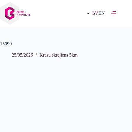
Izlaist
uz
saturu
LV
EN
15099
25/05/2026
Krāsu skrējiens 5km