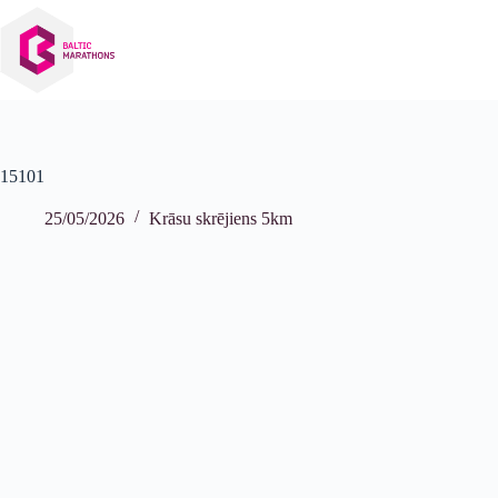
Izlaist
uz
saturu
15101
25/05/2026
Krāsu skrējiens 5km