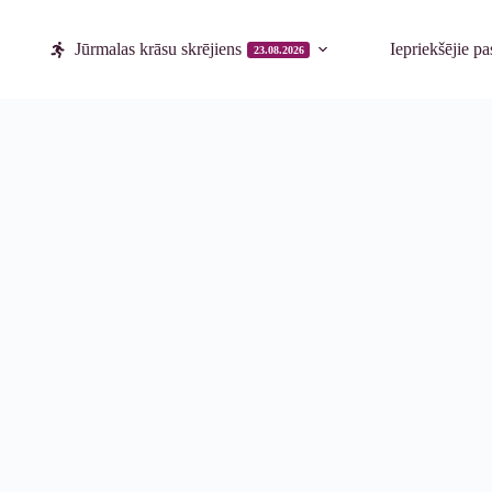
Jūrmalas krāsu skrējiens
Iepriekšējie p
23.08.2026