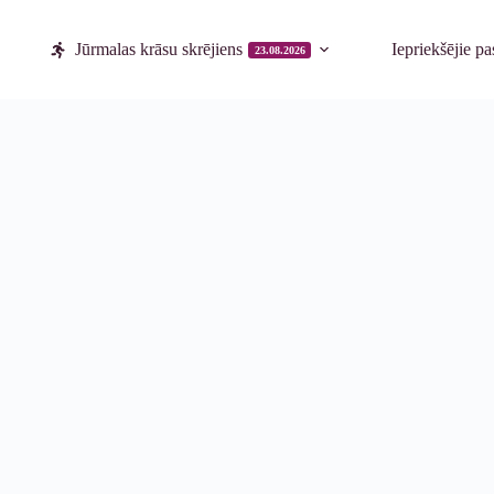
Jūrmalas krāsu skrējiens
Iepriekšējie p
23.08.2026