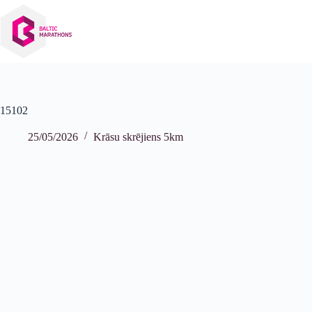
Izlaist
uz
saturu
15102
25/05/2026
Krāsu skrējiens 5km