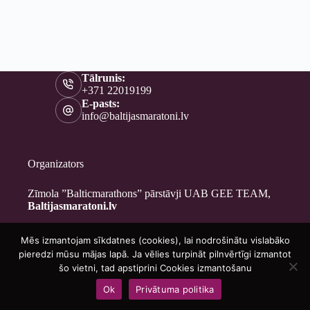
Tālrunis:
+371 22019199
E-pasts:
info@baltijasmaratoni.lv
Organizators
Zīmola ”Balticmarathons” pārstāvji UAB GEE TEAM,
Baltijasmaratoni.lv
Mēs izmantojam sīkdatnes (cookies), lai nodrošinātu vislabāko
Kontakti
pieredzi mūsu mājas lapā. Ja vēlies turpināt pilnvērtīgi izmantot
Par mums
šo vietni, tad apstiprini Cookies izmantošanu
Brīvprātīgajiem
Ok
Privātuma politika
Privātuma politika
Copyright © 2026 - Baltijasmaratoni.lv