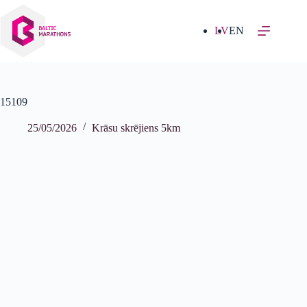
Izlaist
uz
saturu
LV
EN
15109
25/05/2026
Krāsu skrējiens 5km