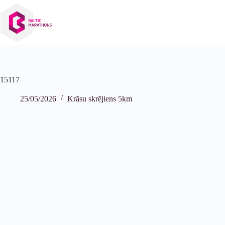
Izlaist
uz
saturu
15117
25/05/2026
Krāsu skrējiens 5km