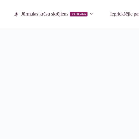
Jūrmalas krāsu skrējiens
Iepriekšējie p
23.08.2026