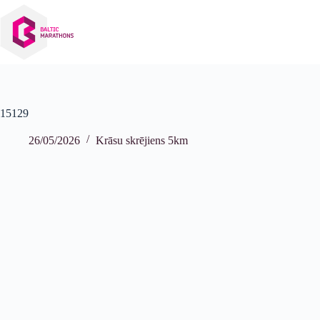
Izlaist
uz
saturu
15129
26/05/2026
Krāsu skrējiens 5km