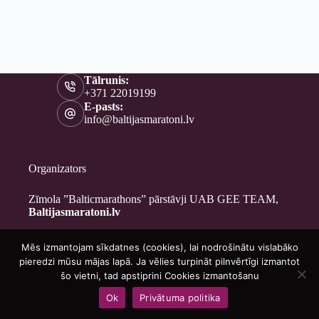
Tālrunis:
+371 22019199
E-pasts:
info@baltijasmaratoni.lv
Organizators
Zīmola ”Balticmarathons” pārstāvji UAB GEE TEAM,
Baltijasmaratoni.lv
Mēs izmantojam sīkdatnes (cookies), lai nodrošinātu vislabāko
Kontakti
pieredzi mūsu mājas lapā. Ja vēlies turpināt pilnvērtīgi izmantot
Par mums
šo vietni, tad apstiprini Cookies izmantošanu
Brīvprātīgajiem
Ok
Privātuma politika
Privātuma politika
Copyright © 2026 - Baltijasmaratoni.lv