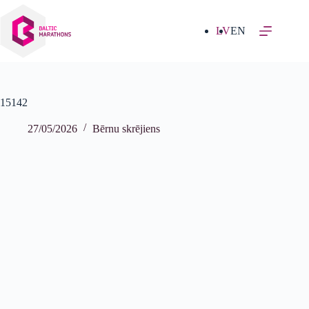
Izlaist
uz
saturu
LV
EN
15142
27/05/2026
Bērnu skrējiens