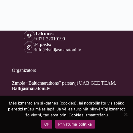
Tālrunis:
+371 22019199
E-pasts:
info@baltijasmaratoni.lv
Organizators
Zīmola ”Balticmarathons” pārstāvji UAB GEE TEAM,
Baltijasmaratoni.lv
Mēs izmantojam sīkdatnes (cookies), lai nodrošinātu vislabāko
Kontakti
pieredzi mūsu mājas lapā. Ja vēlies turpināt pilnvērtīgi izmantot
Par mums
šo vietni, tad apstiprini Cookies izmantošanu
Brīvprātīgajiem
Ok
Privātuma politika
Privātuma politika
Copyright © 2026 - Baltijasmaratoni.lv