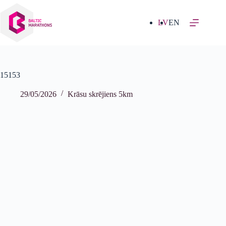
Izlaist
uz
saturu
LV
EN
15153
29/05/2026
Krāsu skrējiens 5km