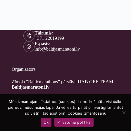
Tālrunis:
+371 22019199
E-pasts:
info@baltijasmaratoni.lv
Organizators
Zīmola ”Balticmarathons” pārstāvji UAB GEE TEAM,
Baltijasmaratoni.lv
Mēs izmantojam sīkdatnes (cookies), lai nodrošinātu vislabāko
Kontakti
pieredzi mūsu mājas lapā. Ja vēlies turpināt pilnvērtīgi izmantot
Par mums
šo vietni, tad apstiprini Cookies izmantošanu
Brīvprātīgajiem
Ok
Privātuma politika
Privātuma politika
Copyright © 2026 - Baltijasmaratoni.lv