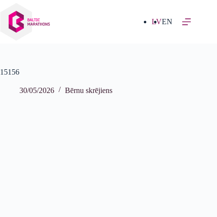
Izlaist
uz
saturu
LV
EN
15156
30/05/2026
Bērnu skrējiens