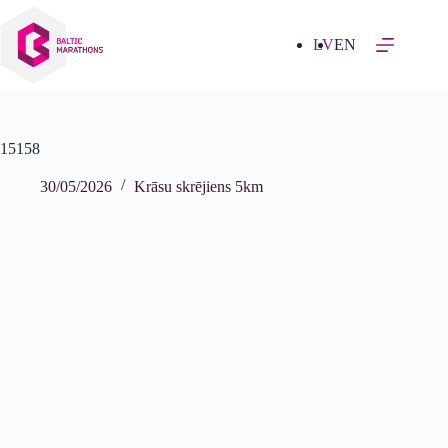
Izlaist
uz
saturu
LV
EN
15158
30/05/2026
Krāsu skrējiens 5km