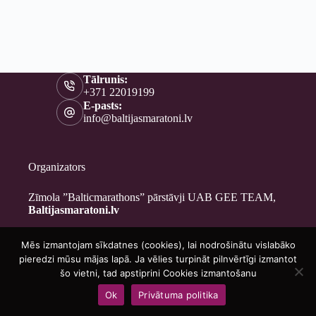
Tālrunis:
+371 22019199
E-pasts:
info@baltijasmaratoni.lv
Organizators
Zīmola ”Balticmarathons” pārstāvji UAB GEE TEAM,
Baltijasmaratoni.lv
Mēs izmantojam sīkdatnes (cookies), lai nodrošinātu vislabāko
Kontakti
pieredzi mūsu mājas lapā. Ja vēlies turpināt pilnvērtīgi izmantot
Par mums
šo vietni, tad apstiprini Cookies izmantošanu
Brīvprātīgajiem
Ok
Privātuma politika
Privātuma politika
Copyright © 2026 - Baltijasmaratoni.lv