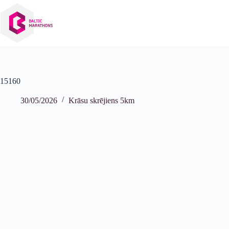
Izlaist
uz
saturu
15160
30/05/2026
Krāsu skrējiens 5km