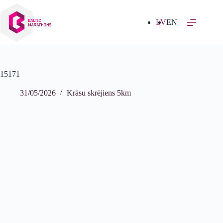
Izlaist
uz
saturu
LV
EN
15171
31/05/2026
Krāsu skrējiens 5km