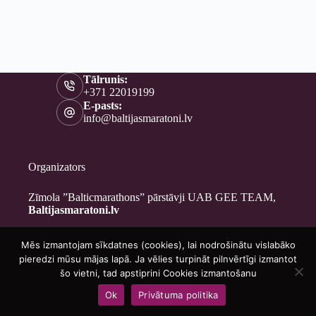
Tālrunis:
+371 22019199
E-pasts:
info@baltijasmaratoni.lv
Organizators
Zīmola ”Balticmarathons” pārstāvji UAB GEE TEAM,
Baltijasmaratoni.lv
Mēs izmantojam sīkdatnes (cookies), lai nodrošinātu vislabāko
Kontakti
pieredzi mūsu mājas lapā. Ja vēlies turpināt pilnvērtīgi izmantot
Par mums
šo vietni, tad apstiprini Cookies izmantošanu
Brīvprātīgajiem
Ok
Privātuma politika
Privātuma politika
Copyright © 2026 - Baltijasmaratoni.lv